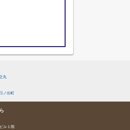
之丸
日ノ出町
ら
喜ビル１階