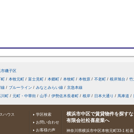
浜市磯子区
下町
/
本牧元町
/
富士見町
/
本郷町
/
本牧町
/
本牧原
/
不老町
/
根岸旭台
/
竹
岸線
/
ブルーライン
/
みなとみらい線
/
京急本線
石川町
/
元町・中華街
/
山手
/
伊勢佐木長者町
/
根岸
/
日本大通り
/
馬車道
/
横浜市中区で賃貸物件を探すな
スハウス
学区検索
有限会社松喜産業へ
お問い合わせ
お客様の声
神奈川県横浜市中区本牧元町33-1 松