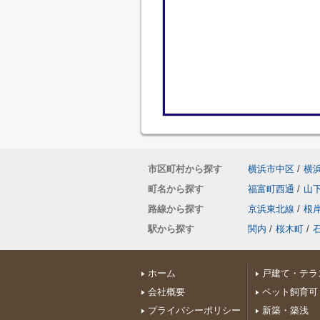
市区町村から探す
横浜市中区
/
横
町名から探す
福富町西通
/
山
路線から探す
京浜東北線
/
根
駅から探す
関内
/
桜木町
/
ホーム
戸建て・テラ
会社概要
ペット飼育可
プライバシーポリシー
新築・築浅