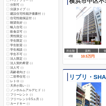
横浜市中区不
バリアフリー
(-)
分割可
(-)
分譲タイプ
(-)
建設住宅性能評価書付
(-)
住宅性能保証付
(-)
眺望良好
(-)
輸入住宅
(-)
飲食店可
(-)
男性限定
(-)
学生限定
(-)
学生歓迎
(-)
学生相談
(-)
所在階
賃料
学生不可
(-)
10.5
万円
4階
法人限定
(-)
法人契約希望
(-)
法人可
(-)
高齢者向け
(-)
リブリ・SHA
二世帯住宅
(-)
レトロ
(-)
天井が高い
(-)
ノンホルムアルデヒド
(-)
フリーレント
(-)
フリーレント0.5ヵ月
(-)
カードキー
(-)