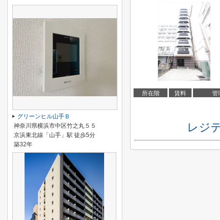
所在階
賃料
管
グリーンヒル山手Ｂ
レジデ
神奈川県横浜市中区竹之丸５５
京浜東北線「山手」駅 徒歩5分
築32年