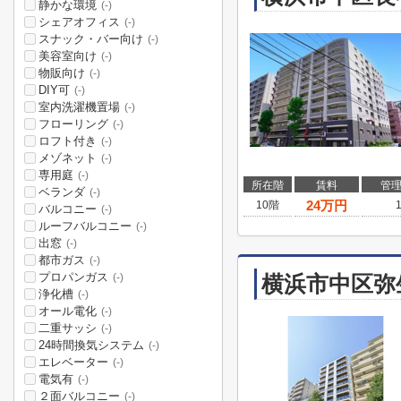
静かな環境
(-)
シェアオフィス
(-)
スナック・バー向け
(-)
美容室向け
(-)
物販向け
(-)
DIY可
(-)
室内洗濯機置場
(-)
フローリング
(-)
ロフト付き
(-)
メゾネット
(-)
専用庭
(-)
所在階
賃料
管
ベランダ
(-)
24
万円
10階
バルコニー
(-)
ルーフバルコニー
(-)
出窓
(-)
都市ガス
(-)
プロパンガス
横浜市中区弥
(-)
浄化槽
(-)
オール電化
(-)
二重サッシ
(-)
24時間換気システム
(-)
エレベーター
(-)
電気有
(-)
２面バルコニー
(-)