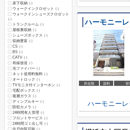
床下収納
(-)
ウォークインクロゼット
(-)
ウォークインシューズクロゼット
(-)
ハーモニーレ
トランクルーム
(-)
屋根裏収納
(-)
シューズボックス
(-)
収納豊富
(-)
CS
(-)
BS
(-)
CATV
(-)
有線放送
(-)
光ファイバー
(-)
ネット使用料無料
(-)
オートロック
(-)
所在階
賃料
管
TVモニタ付インターホン
(-)
宅配ボックス
(-)
複層ガラス
(-)
ディンプルキー
(-)
ハーモニーレ
防犯カメラ
(-)
24時間有人管理
(-)
フロントサービス
(-)
24時間ゴミ出し可
(-)
住戸内覧可能
(-)