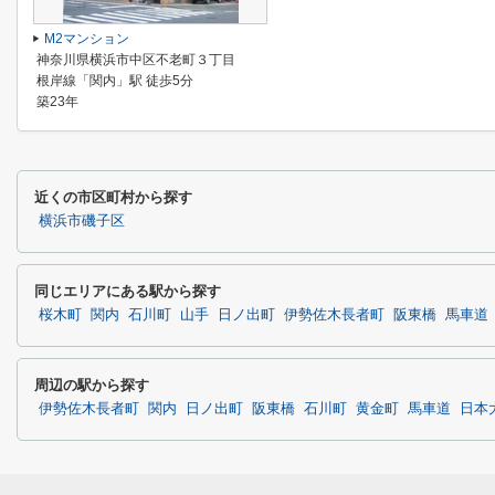
M2マンション
神奈川県横浜市中区不老町３丁目
根岸線「関内」駅 徒歩5分
築23年
近くの市区町村から探す
横浜市磯子区
同じエリアにある駅から探す
桜木町
関内
石川町
山手
日ノ出町
伊勢佐木長者町
阪東橋
馬車道
周辺の駅から探す
伊勢佐木長者町
関内
日ノ出町
阪東橋
石川町
黄金町
馬車道
日本