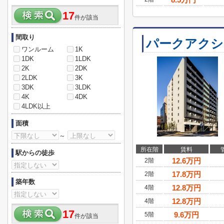
17
件が該当
間取り
パークアクシ
ワンルーム
1K
1DK
1LDK
2K
2DK
2LDK
3K
3DK
3LDK
4K
4DK
4LDK以上
面積
～
所在階
賃料
駅からの徒歩
12.6
万円
2階
17.8
万円
2階
築年数
12.8
万円
4階
12.8
万円
4階
17
9.6
万円
5階
件が該当