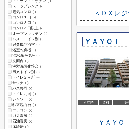
アイランドキッチン
(-)
スロップシンク
(-)
ＫＤＸレジ
電気コンロ
(-)
コンロ１口
(-)
コンロ３口
(-)
コンロ４口以上
(-)
オープンキッチン
(-)
バス・トイレ別
(-)
ＹＡＹＯＩ 
追焚機能浴室
(-)
浴室乾燥機
(-)
温水洗浄便座
(-)
洗面台
(-)
洗髪洗面化粧台
(-)
男女トイレ別
(-)
トイレ２ヶ所
(-)
サウナ
(-)
バス共同
(-)
トイレ共同
(-)
シャワー
(-)
所在階
賃料
管
独立洗面台
(-)
エアコン
(-)
ガス暖房
(-)
ＹＡＹＯ
石油暖房
(-)
床暖房
(-)