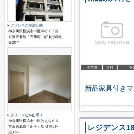
グランネス横濱公園
神奈川県横浜市中区寿町１丁目
京浜東北線「石川町」駅 徒歩3分
築20年
所在階
賃料
管
新品家具付きマン
グリーンヒル山手Ｂ
神奈川県横浜市中区竹之丸５５
レジデンス18
京浜東北線「山手」駅 徒歩5分
築32年