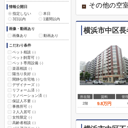
その他の空室
情報公開日
+
指定しない
本日
3日以内
1週間以内
横浜市中区長
画像・動画あり
画像あり
動画あり
こだわり条件
ペット相談
(-)
ペット飼育可
(-)
ペット専用設備
(-)
楽器相談
(-)
陽当り良好
(-)
閑静な住宅地
(-)
デザイナーズ
(-)
リフォーム済
(-)
リノベーション済
(-)
所在階
賃料
管
保証人不要
(-)
9.8
万円
2階
事務所可
(-)
２人入居可
(-)
女性限定
(-)
高齢者相談
(-)