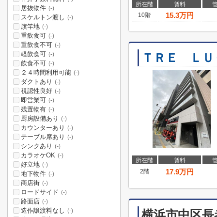
所在階
賃料
居抜物件
(-)
15.3
万円
10階
スケルトン渡し
(-)
旗竿地
(-)
重飲食可
(-)
重飲食不可
(-)
軽飲食可
ＴＲＥ ＬＵ
(-)
飲食不可
(-)
２４時間利用可能
(-)
ダクトあり
(-)
視認性良好
(-)
即営業可
(-)
残置物有
(-)
厨房設備あり
(-)
カウンターあり
(-)
テーブル席あり
(-)
シンクあり
(-)
カラオケOK
(-)
所在階
賃料
好立地
(-)
17.9
万円
2階
地下物件
(-)
商店街
(-)
ロードサイド
(-)
路面店
(-)
造作譲渡料なし
(-)
横浜市中区長