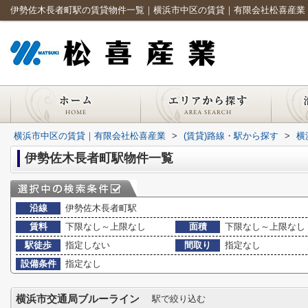
伊勢佐木長者町駅の賃貸物件一覧｜横浜市中区の賃貸｜有限会社松喜産業
横浜市中区の賃貸｜有限会社松喜産業
>
(賃貸)路線・駅から探す
>
横
伊勢佐木長者町駅物件一覧
沿線
伊勢佐木長者町駅
賃料
下限なし～上限なし
面積
下限なし～上限なし
駅徒歩
指定しない
間取り
指定なし
設備条件
指定なし
横浜市交通局ブルーライン
駅で絞り込む