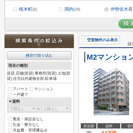
桜木町
関内
伊勢佐木長
(6)
(29)
空室物件のみ表示
該
M2マンショ
種別で絞り込む
現在の種別
賃貸,店舗(賃貸),事務所(賃貸),土地(賃
貸),住宅以外建物全部,駐車場
アパート
マンション
一戸建て
▼賃料
～
敷金・保証金なし
礼金・敷引なし
所在階
賃料
管
共益費・管理費込み
8.5
万円
2階