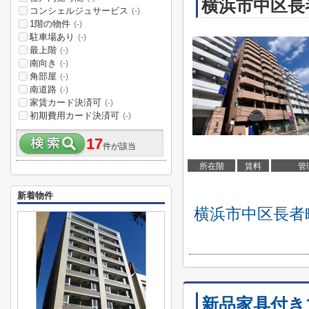
横浜市中区長
コンシェルジュサービス
(-)
1階の物件
(-)
駐車場あり
(-)
最上階
(-)
南向き
(-)
角部屋
(-)
南道路
(-)
家賃カード決済可
(-)
初期費用カード決済可
(-)
17
件が該当
所在階
賃料
管
新着物件
横浜市中区長者
新品家具付きマ