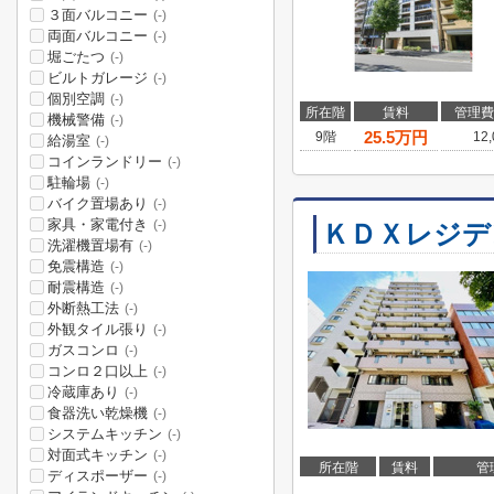
３面バルコニー
(-)
両面バルコニー
(-)
堀ごたつ
(-)
ビルトガレージ
(-)
個別空調
(-)
所在階
賃料
管理費
機械警備
(-)
25.5
万円
9階
12
給湯室
(-)
コインランドリー
(-)
駐輪場
(-)
バイク置場あり
(-)
家具・家電付き
(-)
ＫＤＸレジデ
洗濯機置場有
(-)
免震構造
(-)
耐震構造
(-)
外断熱工法
(-)
外観タイル張り
(-)
ガスコンロ
(-)
コンロ２口以上
(-)
冷蔵庫あり
(-)
食器洗い乾燥機
(-)
システムキッチン
(-)
対面式キッチン
(-)
所在階
賃料
管
ディスポーザー
(-)