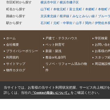
市区町村から探す
横浜市中区
/
横浜市磯子区
町名から探す
山下町
/
本牧元町
/
富士見町
/
本郷町
/
本牧町
/
路線から探す
京浜東北線
/
根岸線
/
みなとみらい線
/
ブルー
駅から探す
石川町
/
元町・中華街
/
山手
/
関内
/
伊勢佐木
ホーム
戸建て・テラスハウス
学区検索
会社概要
ペット飼育可
お問い合
プライバシーポリシー
新築・築浅
お客様の
利用規約
敷金or礼金0円
スタッフ
サイトマップ
リノベ・リフォーム済みの物
周辺施設
物件カタログ
件
当サイトでは、お客様の当サイト利用状況把握、サービス向上検討を目
詳しくは、当社の
をご確認ください。
「Cookieの取扱いについて」