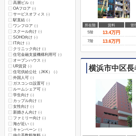
高層ビル
(-)
OAフロア
(-)
サービスオフィス
(-)
駅直結
(-)
所在階
賃料
管
ワンフロア
(-)
スクール向け
(-)
13.4
万円
5階
SOHO向け
(-)
13.6
万円
7階
IT向け
(-)
クリニック向け
(-)
住宅金融支援機構利用可
(-)
オープンハウス
(-)
UR賃貸
横浜市中区長
(-)
住宅供給公社（JKK）
(-)
外国人可
(-)
ガスコンロ設置可
(-)
ルームシェア可
(-)
学生向け
(-)
カップル向け
(-)
女性向け
(-)
新婚さん向け
(-)
ファミリー向け
(-)
海が近い
(-)
キャンペーン
(-)
仲介手数料無料
(-)