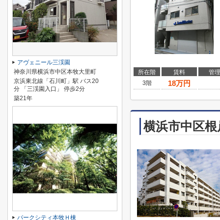
アヴェニール三渓園
神奈川県横浜市中区本牧大里町
所在階
賃料
管
京浜東北線「石川町」駅 バス20
18
万円
3階
分 「三渓園入口」 停歩2分
築21年
横浜市中区根
パークシティ本牧Ｈ棟