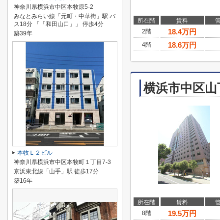
神奈川県横浜市中区本牧原5-2
みなとみらい線「元町・中華街」駅 バ
所在階
賃料
ス18分 「「和田山口」」 停歩4分
18.4
万円
2階
築39年
18.6
万円
4階
横浜市中区山
本牧Ｌ２ビル
神奈川県横浜市中区本牧町１丁目7-3
京浜東北線「山手」駅 徒歩17分
築16年
所在階
賃料
19.5
万円
8階