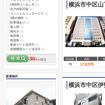
フロントサービス
(-)
横浜市中区山
24時間ゴミ出し可
(-)
住戸内覧可能
(-)
コンシェルジュサービス
(-)
1階の物件
(-)
駐車場あり
(-)
最上階
(-)
南向き
(-)
角部屋
(-)
南道路
(-)
家賃カード決済可
(-)
初期費用カード決済可
(-)
30
所在階
賃料
件が該当
17.8
万円
7階
新着物件
横浜市中区伊