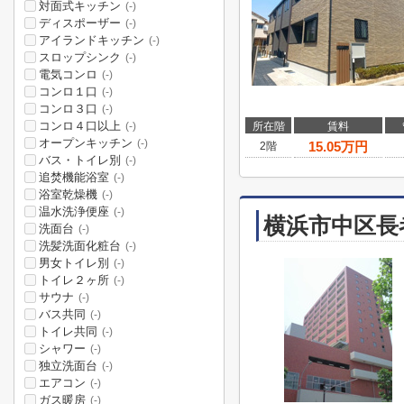
対面式キッチン
(-)
ディスポーザー
(-)
アイランドキッチン
(-)
スロップシンク
(-)
電気コンロ
(-)
コンロ１口
(-)
コンロ３口
(-)
コンロ４口以上
所在階
賃料
(-)
オープンキッチン
(-)
15.05
万円
2階
バス・トイレ別
(-)
追焚機能浴室
(-)
浴室乾燥機
(-)
温水洗浄便座
(-)
横浜市中区長
洗面台
(-)
洗髪洗面化粧台
(-)
男女トイレ別
(-)
トイレ２ヶ所
(-)
サウナ
(-)
バス共同
(-)
トイレ共同
(-)
シャワー
(-)
独立洗面台
(-)
エアコン
(-)
ガス暖房
(-)