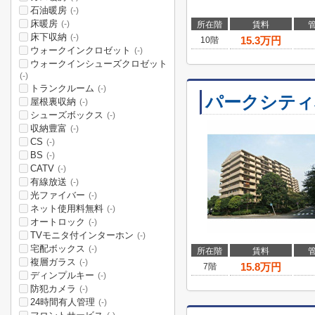
石油暖房
(-)
床暖房
(-)
所在階
賃料
床下収納
(-)
15.3
万円
10階
ウォークインクロゼット
(-)
ウォークインシューズクロゼット
(-)
トランクルーム
(-)
パークシティ
屋根裏収納
(-)
シューズボックス
(-)
収納豊富
(-)
CS
(-)
BS
(-)
CATV
(-)
有線放送
(-)
光ファイバー
(-)
ネット使用料無料
(-)
オートロック
(-)
TVモニタ付インターホン
(-)
宅配ボックス
(-)
所在階
賃料
複層ガラス
(-)
15.8
万円
7階
ディンプルキー
(-)
防犯カメラ
(-)
24時間有人管理
(-)