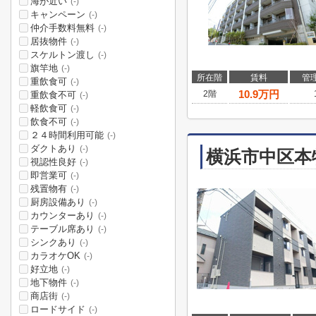
海が近い
(-)
キャンペーン
(-)
仲介手数料無料
(-)
居抜物件
(-)
スケルトン渡し
(-)
旗竿地
(-)
所在階
賃料
管
重飲食可
(-)
10.9
万円
2階
重飲食不可
(-)
軽飲食可
(-)
飲食不可
(-)
２４時間利用可能
(-)
ダクトあり
(-)
横浜市中区本
視認性良好
(-)
即営業可
(-)
残置物有
(-)
厨房設備あり
(-)
カウンターあり
(-)
テーブル席あり
(-)
シンクあり
(-)
カラオケOK
(-)
好立地
(-)
地下物件
(-)
商店街
(-)
ロードサイド
(-)