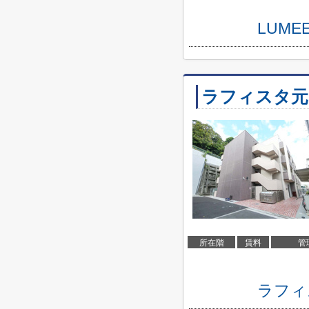
LUM
ラフィスタ元
所在階
賃料
管
ラフィ