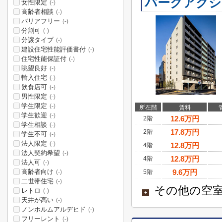
パークアクシ
女性限定
(-)
高齢者相談
(-)
バリアフリー
(-)
分割可
(-)
分譲タイプ
(-)
建設住宅性能評価書付
(-)
住宅性能保証付
(-)
眺望良好
(-)
輸入住宅
(-)
飲食店可
(-)
男性限定
(-)
学生限定
(-)
所在階
賃料
学生歓迎
(-)
12.6
万円
2階
学生相談
(-)
17.8
万円
2階
学生不可
(-)
法人限定
(-)
12.8
万円
4階
法人契約希望
(-)
12.8
万円
4階
法人可
(-)
高齢者向け
9.6
万円
5階
(-)
二世帯住宅
(-)
その他の空室
レトロ
(-)
+
天井が高い
(-)
ノンホルムアルデヒド
(-)
フリーレント
(-)