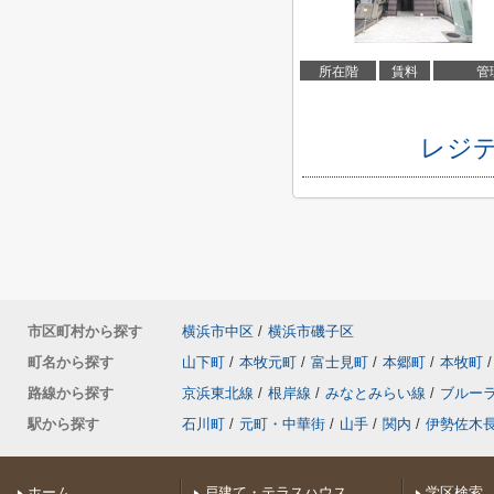
所在階
賃料
管
レジデ
市区町村から探す
横浜市中区
/
横浜市磯子区
町名から探す
山下町
/
本牧元町
/
富士見町
/
本郷町
/
本牧町
/
路線から探す
京浜東北線
/
根岸線
/
みなとみらい線
/
ブルー
駅から探す
石川町
/
元町・中華街
/
山手
/
関内
/
伊勢佐木
ホーム
戸建て・テラスハウス
学区検索