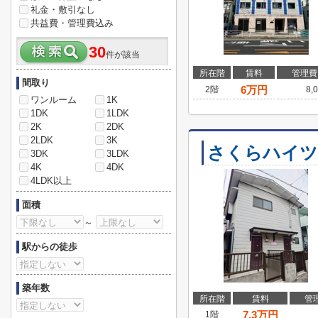
礼金・敷引なし
共益費・管理費込み
30
件が該当
所在階
賃料
管理費
間取り
6
万円
2階
8,
ワンルーム
1K
1DK
1LDK
2K
2DK
2LDK
3K
さくらハイツ
3DK
3LDK
4K
4DK
4LDK以上
面積
～
駅からの徒歩
築年数
所在階
賃料
管
7.3
万円
1階