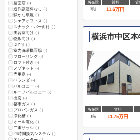
所在階
賃料
管
路面店
(-)
造作譲渡料なし
11.6
万円
3階
(-)
静かな環境
(-)
シェアオフィス
(-)
スナック・バー向け
(-)
美容室向け
(-)
横浜市中区本
物販向け
(-)
DIY可
(-)
室内洗濯機置場
(-)
フローリング
(-)
ロフト付き
(-)
メゾネット
(-)
専用庭
(-)
ベランダ
(-)
バルコニー
(-)
ルーフバルコニー
(-)
出窓
(-)
都市ガス
(-)
所在階
賃料
プロパンガス
(-)
浄化槽
11.75
万円
(-)
1階
オール電化
(-)
二重サッシ
(-)
24時間換気システム
(-)
エレベーター
(-)