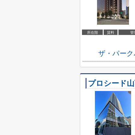
所在階
賃料
管
ザ・パーク
プロシード山