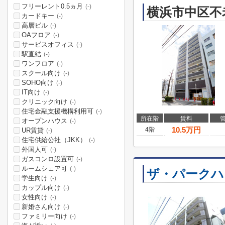
フリーレント0.5ヵ月
(-)
横浜市中区不
カードキー
(-)
高層ビル
(-)
OAフロア
(-)
サービスオフィス
(-)
駅直結
(-)
ワンフロア
(-)
スクール向け
(-)
SOHO向け
(-)
IT向け
(-)
クリニック向け
(-)
住宅金融支援機構利用可
(-)
所在階
賃料
オープンハウス
(-)
10.5
万円
4階
UR賃貸
(-)
住宅供給公社（JKK）
(-)
外国人可
(-)
ガスコンロ設置可
(-)
ルームシェア可
(-)
ザ・パークハ
学生向け
(-)
カップル向け
(-)
女性向け
(-)
新婚さん向け
(-)
ファミリー向け
(-)