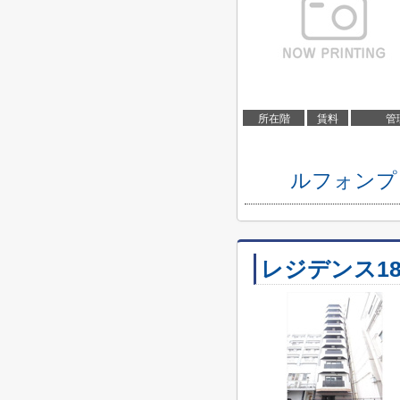
所在階
賃料
管
ルフォンプ
レジデンス18