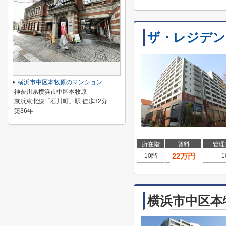
ザ・レジデン
横浜市中区本牧原のマンション
神奈川県横浜市中区本牧原
京浜東北線「石川町」駅 徒歩32分
築36年
所在階
賃料
管理
22
万円
10階
1
横浜市中区本