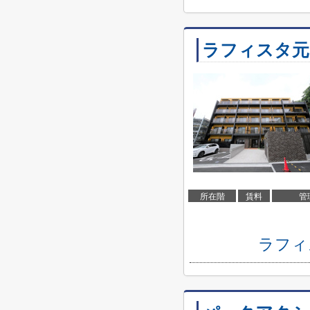
ラフィスタ元
所在階
賃料
管
ラフィ