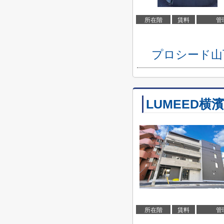
所在階
賃料
管
プロシード山
LUMEED横
所在階
賃料
管