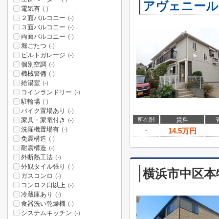
アヴェニール
電気有
(-)
２面バルコニー
(-)
３面バルコニー
(-)
両面バルコニー
(-)
堀ごたつ
(-)
ビルトガレージ
(-)
個別空調
(-)
機械警備
(-)
給湯室
(-)
コインランドリー
(-)
駐輪場
(-)
バイク置場あり
(-)
家具・家電付き
所在階
賃料
(-)
洗濯機置場有
(-)
14.5
万円
-
免震構造
(-)
耐震構造
(-)
外断熱工法
(-)
外観タイル張り
(-)
横浜市中区本
ガスコンロ
(-)
コンロ２口以上
(-)
冷蔵庫あり
(-)
食器洗い乾燥機
(-)
システムキッチン
(-)