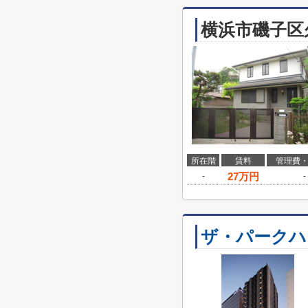
横浜市磯子区
所在階
賃料
管理費
27
万円
-
-
ザ・パークハ