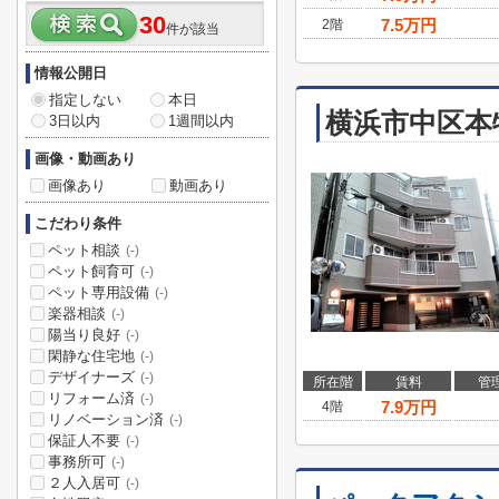
30
7.5
万円
2階
件が該当
情報公開日
指定しない
本日
横浜市中区本
3日以内
1週間以内
画像・動画あり
画像あり
動画あり
こだわり条件
ペット相談
(-)
ペット飼育可
(-)
ペット専用設備
(-)
楽器相談
(-)
陽当り良好
(-)
閑静な住宅地
(-)
デザイナーズ
(-)
所在階
賃料
管
リフォーム済
(-)
7.9
万円
4階
リノベーション済
(-)
保証人不要
(-)
事務所可
(-)
２人入居可
(-)