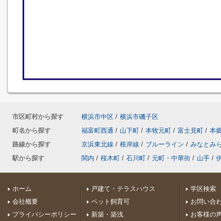
市区町村から探す
横浜市中区
/
横浜市磯子区
町名から探す
福富町西通
/
山下町
/
本牧元町
/
富士見町
/
本
路線から探す
京浜東北線
/
根岸線
/
ブルーライン
/
みなとみ
駅から探す
関内
/
桜木町
/
石川町
/
元町・中華街
/
山手
/
ホーム
戸建て・テラスハウス
学区検索
会社概要
ペット飼育可
お問い合
プライバシーポリシー
新築・築浅
お客様の