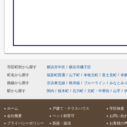
市区町村から探す
横浜市中区
/
横浜市磯子区
町名から探す
福富町西通
/
山下町
/
本牧元町
/
富士見町
/
本
路線から探す
京浜東北線
/
根岸線
/
ブルーライン
/
みなとみ
駅から探す
関内
/
桜木町
/
石川町
/
元町・中華街
/
山手
/
ホーム
戸建て・テラスハウス
学区検索
会社概要
ペット飼育可
お問い合
プライバシーポリシー
新築・築浅
お客様の