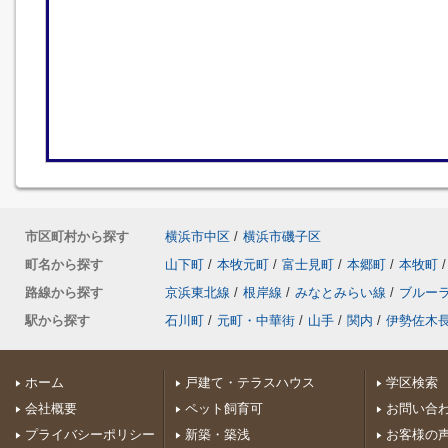
市区町村から探す
横浜市中区
/
横浜市磯子区
町名から探す
山下町
/
本牧元町
/
富士見町
/
本郷町
/
本牧町
/
路線から探す
京浜東北線
/
根岸線
/
みなとみらい線
/
ブルー
駅から探す
石川町
/
元町・中華街
/
山手
/
関内
/
伊勢佐木
ホーム
戸建て・テラスハウス
学区検索
会社概要
ペット飼育可
お問い合
プライバシーポリシー
新築・築浅
お客様の