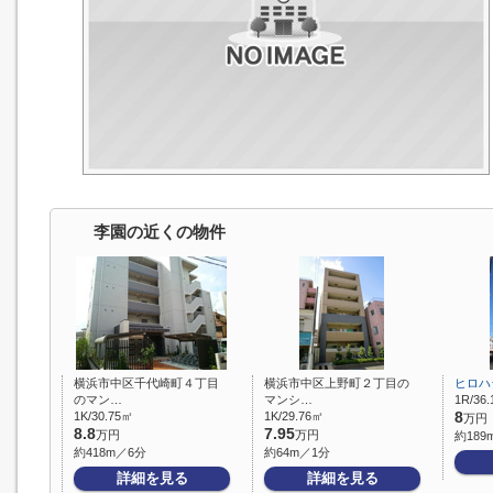
李園の近くの物件
横浜市中区千代崎町４丁目
横浜市中区上野町２丁目の
ヒロハ
のマン…
マンシ…
1R/36
1K/30.75㎡
1K/29.76㎡
8
万円
8.8
7.95
万円
万円
約189
約418m／6分
約64m／1分
詳細を見る
詳細を見る