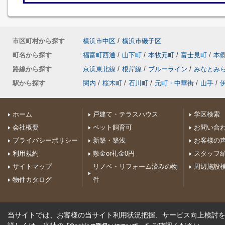
市区町村から探す
横浜市中区
/
横浜市磯子区
町名から探す
福富町西通
/
山下町
/
本牧元町
/
富士見町
/
本
路線から探す
京浜東北線
/
根岸線
/
ブルーライン
/
みなとみ
駅から探す
関内
/
桜木町
/
石川町
/
元町・中華街
/
山手
/
ホーム
戸建て・テラスハウス
学区検索
会社概要
ペット飼育可
お問い合
プライバシーポリシー
新築・築浅
お客様の
利用規約
敷金or礼金0円
スタッフ
サイトマップ
リノベ・リフォーム済みの物
周辺施設
物件カタログ
件
当サイトでは、お客様の当サイト利用状況把握、サービス向上検討を目