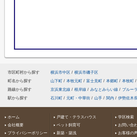
市区町村から探す
横浜市中区
/
横浜市磯子区
町名から探す
山下町
/
本牧元町
/
富士見町
/
本郷町
/
本牧町
/
路線から探す
京浜東北線
/
根岸線
/
みなとみらい線
/
ブルー
駅から探す
石川町
/
元町・中華街
/
山手
/
関内
/
伊勢佐木
ホーム
戸建て・テラスハウス
学区検索
会社概要
ペット飼育可
お問い合
プライバシーポリシー
新築・築浅
お客様の