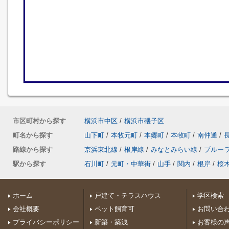
市区町村から探す
横浜市中区
/
横浜市磯子区
町名から探す
山下町
/
本牧元町
/
本郷町
/
本牧町
/
南仲通
/
路線から探す
京浜東北線
/
根岸線
/
みなとみらい線
/
ブルー
駅から探す
石川町
/
元町・中華街
/
山手
/
関内
/
根岸
/
桜
ホーム
戸建て・テラスハウス
学区検索
会社概要
ペット飼育可
お問い合
プライバシーポリシー
新築・築浅
お客様の