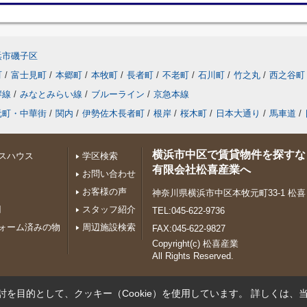
浜市磯子区
町
/
富士見町
/
本郷町
/
本牧町
/
長者町
/
不老町
/
石川町
/
竹之丸
/
西之谷町
岸線
/
みなとみらい線
/
ブルーライン
/
京急本線
元町・中華街
/
関内
/
伊勢佐木長者町
/
根岸
/
桜木町
/
日本大通り
/
馬車道
/
横浜市中区で賃貸物件を探すな
スハウス
学区検索
有限会社松喜産業へ
お問い合わせ
お客様の声
神奈川県横浜市中区本牧元町33-1 松
円
スタッフ紹介
TEL:045-622-9736
ォーム済みの物
周辺施設検索
FAX:045-622-9827
Copyright(c) 松喜産業
All Rights Reserved.
を目的として、クッキー（Cookie）を使用しています。
詳しくは、