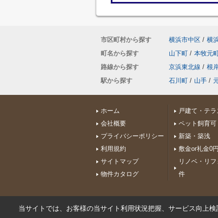
市区町村から探す
横浜市中区
/
横
町名から探す
山下町
/
本牧元
路線から探す
京浜東北線
/
根
駅から探す
石川町
/
山手
/
ホーム
戸建て・テラ
会社概要
ペット飼育可
プライバシーポリシー
新築・築浅
利用規約
敷金or礼金0
サイトマップ
リノベ・リフ
物件カタログ
件
当サイトでは、お客様の当サイト利用状況把握、サービス向上検討