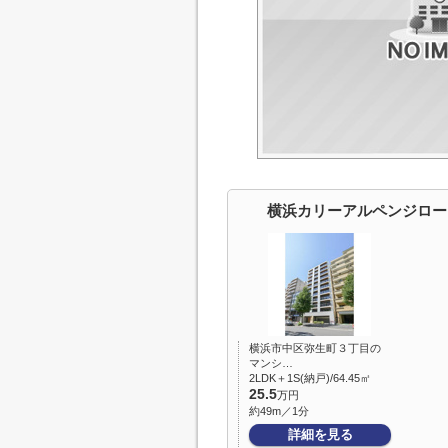
横浜カリーアルペンジロー
横浜市中区弥生町３丁目の
マンシ…
2LDK＋1S(納戸)/64.45㎡
25.5
万円
約49m／1分
詳細を見る