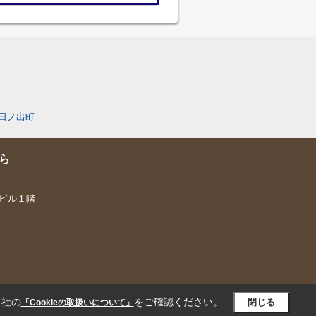
日ノ出町
ら
喜ビル１階
当社の
をご確認ください。
閉じる
「Cookieの取扱いについて」