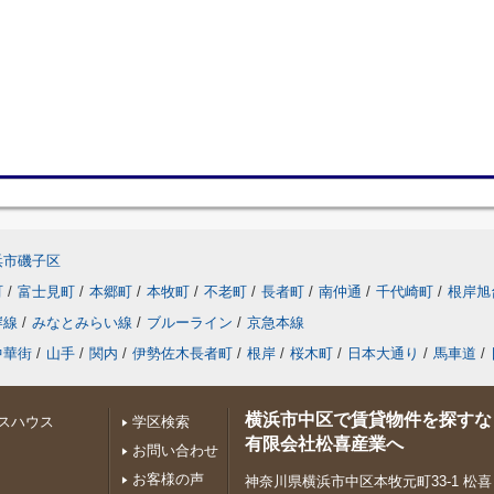
浜市磯子区
町
/
富士見町
/
本郷町
/
本牧町
/
不老町
/
長者町
/
南仲通
/
千代崎町
/
根岸旭
岸線
/
みなとみらい線
/
ブルーライン
/
京急本線
中華街
/
山手
/
関内
/
伊勢佐木長者町
/
根岸
/
桜木町
/
日本大通り
/
馬車道
/
横浜市中区で賃貸物件を探すな
スハウス
学区検索
有限会社松喜産業へ
お問い合わせ
お客様の声
神奈川県横浜市中区本牧元町33-1 松