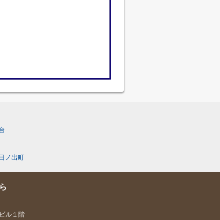
台
日ノ出町
ら
喜ビル１階