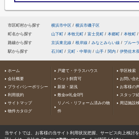
市区町村から探す
横浜市中区
/
横浜市磯子区
町名から探す
山下町
/
本牧元町
/
富士見町
/
本郷町
/
本牧町
/
路線から探す
京浜東北線
/
根岸線
/
みなとみらい線
/
ブルー
駅から探す
石川町
/
元町・中華街
/
山手
/
関内
/
伊勢佐木
ホーム
戸建て・テラスハウス
学区検索
会社概要
ペット飼育可
お問い合
プライバシーポリシー
新築・築浅
お客様の
利用規約
敷金or礼金0円
スタッフ
サイトマップ
リノベ・リフォーム済みの物
周辺施設
物件カタログ
件
当サイトでは、お客様の当サイト利用状況把握、サービス向上検討を目