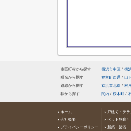
市区町村から探す
横浜市中区
/
横
町名から探す
福富町西通
/
山
路線から探す
京浜東北線
/
根
駅から探す
関内
/
桜木町
/
ホーム
戸建て・テラ
会社概要
ペット飼育可
プライバシーポリシー
新築・築浅