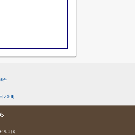
旭台
日ノ出町
ら
喜ビル１階