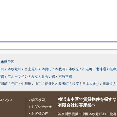
浜市磯子区
下町
/
本牧元町
/
富士見町
/
本郷町
/
本牧町
/
本牧原
/
不老町
/
南仲通
/
根岸
岸線
/
ブルーライン
/
みなとみらい線
/
京急本線
石川町
/
元町・中華街
/
山手
/
伊勢佐木長者町
/
根岸
/
日本大通り
/
馬車道
/
横浜市中区で賃貸物件を探すな
スハウス
学区検索
有限会社松喜産業へ
お問い合わせ
お客様の声
神奈川県横浜市中区本牧元町33-1 松