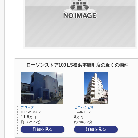
ローソンストア100 LS横浜本郷町店の近くの物件
ブローテ
ヒロハシビル
1LDK/43.95㎡
1R/36.15㎡
11.8
8
万円
万円
約135m／2分
約89m／2分
詳細を見る
詳細を見る