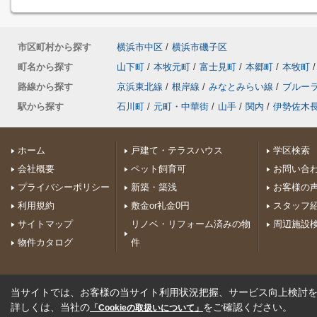
市区町村から探す
横浜市中区
/
横浜市磯子区
町名から探す
山下町
/
本牧元町
/
富士見町
/
本郷町
/
本牧町
/
路線から探す
京浜東北線
/
根岸線
/
みなとみらい線
/
ブルー
駅から探す
石川町
/
元町・中華街
/
山手
/
関内
/
伊勢佐木
ホーム
戸建て・テラスハウス
学区検索
会社概要
ペット飼育可
お問い合
プライバシーポリシー
新築・築浅
お客様の
利用規約
敷金or礼金0円
スタッフ
サイトマップ
リノベ・リフォーム済みの物
周辺施設
物件カタログ
件
当サイトでは、お客様の当サイト利用状況把握、サービス向上検討を目
詳しくは、当社の
をご確認ください。
「Cookieの取扱いについて」