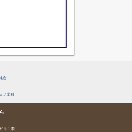
旭台
日ノ出町
ら
喜ビル１階