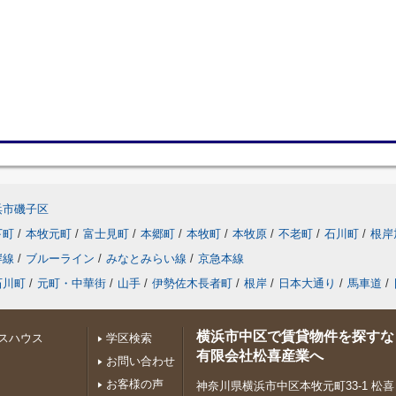
浜市磯子区
下町
/
本牧元町
/
富士見町
/
本郷町
/
本牧町
/
本牧原
/
不老町
/
石川町
/
根岸
岸線
/
ブルーライン
/
みなとみらい線
/
京急本線
石川町
/
元町・中華街
/
山手
/
伊勢佐木長者町
/
根岸
/
日本大通り
/
馬車道
/
横浜市中区で賃貸物件を探すな
スハウス
学区検索
有限会社松喜産業へ
お問い合わせ
お客様の声
神奈川県横浜市中区本牧元町33-1 松