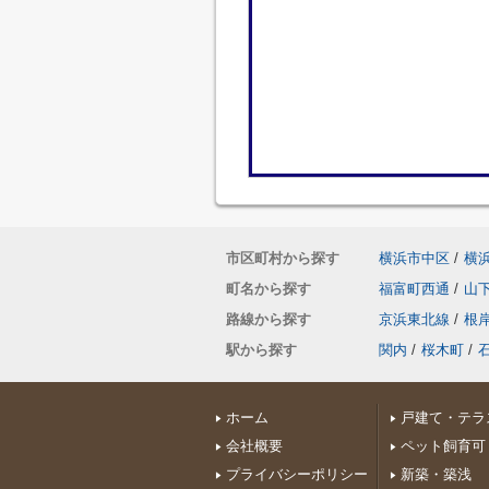
市区町村から探す
横浜市中区
/
横
町名から探す
福富町西通
/
山
路線から探す
京浜東北線
/
根
駅から探す
関内
/
桜木町
/
ホーム
戸建て・テラ
会社概要
ペット飼育可
プライバシーポリシー
新築・築浅