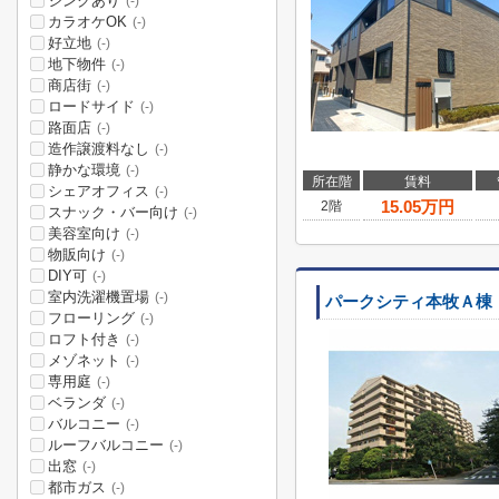
シンクあり
(-)
カラオケOK
(-)
好立地
(-)
地下物件
(-)
商店街
(-)
ロードサイド
(-)
路面店
(-)
造作譲渡料なし
(-)
静かな環境
(-)
所在階
賃料
シェアオフィス
(-)
15.05
万円
2階
スナック・バー向け
(-)
美容室向け
(-)
物販向け
(-)
DIY可
(-)
室内洗濯機置場
(-)
パークシティ本牧Ａ棟
フローリング
(-)
ロフト付き
(-)
メゾネット
(-)
専用庭
(-)
ベランダ
(-)
バルコニー
(-)
ルーフバルコニー
(-)
出窓
(-)
都市ガス
(-)