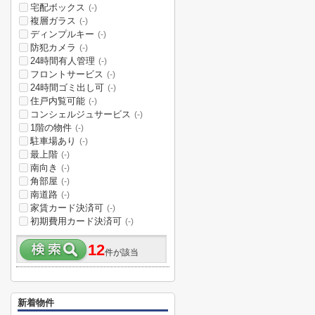
宅配ボックス
(-)
複層ガラス
(-)
ディンプルキー
(-)
防犯カメラ
(-)
24時間有人管理
(-)
フロントサービス
(-)
24時間ゴミ出し可
(-)
住戸内覧可能
(-)
コンシェルジュサービス
(-)
1階の物件
(-)
駐車場あり
(-)
最上階
(-)
南向き
(-)
角部屋
(-)
南道路
(-)
家賃カード決済可
(-)
初期費用カード決済可
(-)
12
件が該当
新着物件