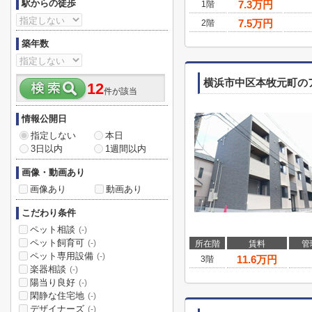
駅からの徒歩
7.3
万円
1階
7.5
万円
2階
築年数
横浜市中区本牧元町の
12
件が該当
情報公開日
指定しない
本日
3日以内
1週間以内
画像・動画あり
画像あり
動画あり
こだわり条件
ペット相談
(-)
ペット飼育可
(-)
所在階
賃料
管
ペット専用設備
(-)
11.6
万円
3階
楽器相談
(-)
陽当り良好
(-)
閑静な住宅地
(-)
デザイナーズ
(-)