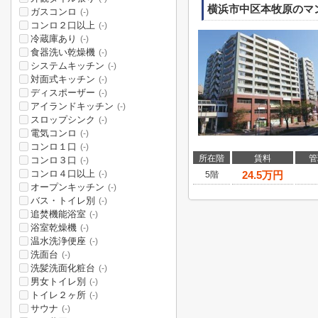
横浜市中区本牧原のマ
ガスコンロ
(-)
コンロ２口以上
(-)
冷蔵庫あり
(-)
食器洗い乾燥機
(-)
システムキッチン
(-)
対面式キッチン
(-)
ディスポーザー
(-)
アイランドキッチン
(-)
スロップシンク
(-)
電気コンロ
(-)
コンロ１口
(-)
所在階
賃料
管
コンロ３口
(-)
コンロ４口以上
24.5
万円
(-)
5階
オープンキッチン
(-)
バス・トイレ別
(-)
追焚機能浴室
(-)
浴室乾燥機
(-)
温水洗浄便座
(-)
洗面台
(-)
洗髪洗面化粧台
(-)
男女トイレ別
(-)
トイレ２ヶ所
(-)
サウナ
(-)