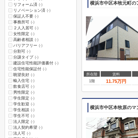
横浜市中区本牧元町の
リフォーム済
(-)
リノベーション済
(-)
保証人不要
(-)
事務所可
(-)
２人入居可
(-)
女性限定
(-)
高齢者相談
(-)
バリアフリー
(-)
分割可
(-)
分譲タイプ
(-)
建設住宅性能評価書付
(-)
住宅性能保証付
(-)
所在階
賃料
眺望良好
(-)
輸入住宅
11.75
万円
(-)
1階
飲食店可
(-)
男性限定
(-)
学生限定
(-)
学生歓迎
(-)
横浜市中区本牧原のマ
学生相談
(-)
学生不可
(-)
法人限定
(-)
法人契約希望
(-)
法人可
(-)