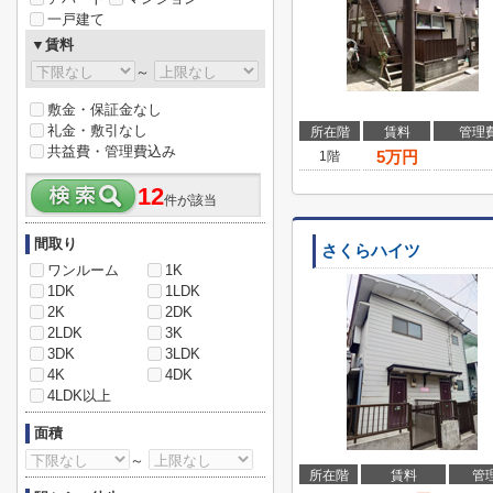
一戸建て
▼賃料
～
敷金・保証金なし
礼金・敷引なし
所在階
賃料
管理
共益費・管理費込み
5
万円
1階
12
件が該当
間取り
さくらハイツ
ワンルーム
1K
1DK
1LDK
2K
2DK
2LDK
3K
3DK
3LDK
4K
4DK
4LDK以上
面積
～
所在階
賃料
管