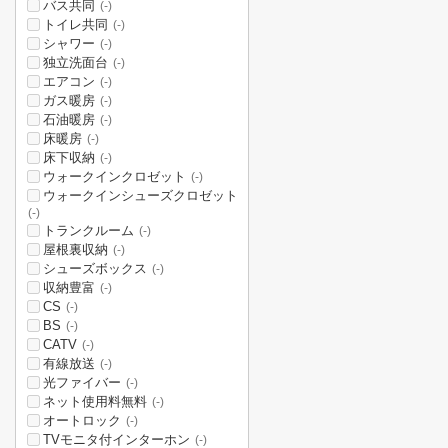
バス共同
(-)
トイレ共同
(-)
シャワー
(-)
独立洗面台
(-)
エアコン
(-)
ガス暖房
(-)
石油暖房
(-)
床暖房
(-)
床下収納
(-)
ウォークインクロゼット
(-)
ウォークインシューズクロゼット
(-)
トランクルーム
(-)
屋根裏収納
(-)
シューズボックス
(-)
収納豊富
(-)
CS
(-)
BS
(-)
CATV
(-)
有線放送
(-)
光ファイバー
(-)
ネット使用料無料
(-)
オートロック
(-)
TVモニタ付インターホン
(-)