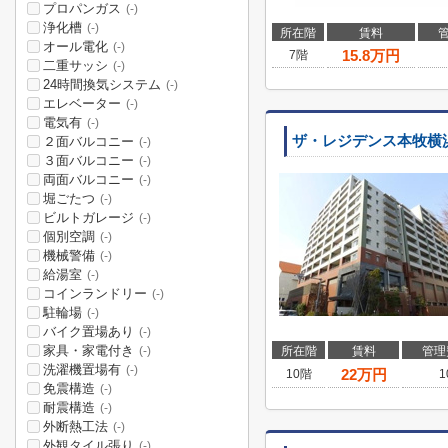
プロパンガス
(-)
浄化槽
(-)
所在階
賃料
オール電化
(-)
15.8
万円
7階
二重サッシ
(-)
24時間換気システム
(-)
エレベーター
(-)
電気有
(-)
ザ・レジデンス本牧横
２面バルコニー
(-)
３面バルコニー
(-)
両面バルコニー
(-)
堀ごたつ
(-)
ビルトガレージ
(-)
個別空調
(-)
機械警備
(-)
給湯室
(-)
コインランドリー
(-)
駐輪場
(-)
バイク置場あり
(-)
家具・家電付き
所在階
賃料
管理
(-)
洗濯機置場有
(-)
22
万円
10階
1
免震構造
(-)
耐震構造
(-)
外断熱工法
(-)
外観タイル張り
(-)