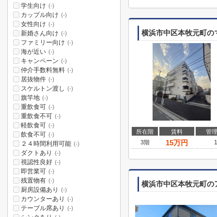
学生向け
(-)
カップル向け
(-)
女性向け
(-)
横浜市中区本牧元町の
新婚さん向け
(-)
ファミリー向け
(-)
海が近い
(-)
キャンペーン
(-)
仲介手数料無料
(-)
居抜物件
(-)
スケルトン渡し
(-)
旗竿地
(-)
重飲食可
(-)
重飲食不可
(-)
軽飲食可
(-)
所在階
賃料
管
飲食不可
(-)
15
万円
3階
２４時間利用可能
(-)
ダクトあり
(-)
視認性良好
(-)
即営業可
(-)
残置物有
(-)
横浜市中区本牧元町の
厨房設備あり
(-)
カウンターあり
(-)
テーブル席あり
(-)