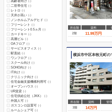
高齢者向け
(-)
二世帯住宅
(-)
レトロ
(-)
天井が高い
(-)
ノンホルムアルデヒド
(-)
フリーレント
(-)
所在階
賃料
フリーレント0.5ヵ月
(-)
11.99
万円
2階
カードキー
(-)
高層ビル
(-)
OAフロア
(-)
サービスオフィス
(-)
駅直結
(-)
横浜市中区本牧元町の
ワンフロア
(-)
スクール向け
(-)
SOHO向け
(-)
IT向け
(-)
クリニック向け
(-)
住宅金融支援機構利用可
(-)
オープンハウス
(-)
UR賃貸
(-)
住宅供給公社（JKK）
(-)
外国人可
(-)
所在階
賃料
管
ガスコンロ設置可
(-)
14
万円
3階
ルームシェア可
(-)