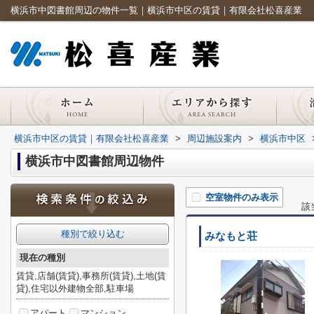
横浜市中図書館周辺の物件一覧｜横浜市中区の賃貸｜有限会社松喜産業
横浜市中区の賃貸｜有限会社松喜産業
>
周辺施設案内
>
横浜市中区
横浜市中図書館周辺物件
空室物件のみ表示
該
種別で絞り込む
みなもと荘
現在の種別
賃貸,店舗(賃貸),事務所(賃貸),土地(賃
貸),住宅以外建物全部,駐車場
アパート
マンション