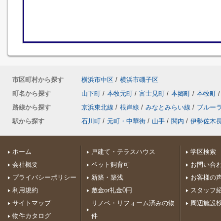
市区町村から探す
横浜市中区
/
横浜市磯子区
町名から探す
山下町
/
本牧元町
/
富士見町
/
本郷町
/
本牧町
/
路線から探す
京浜東北線
/
根岸線
/
みなとみらい線
/
ブルー
駅から探す
石川町
/
元町・中華街
/
山手
/
関内
/
伊勢佐木
ホーム
戸建て・テラスハウス
学区検索
会社概要
ペット飼育可
お問い合
プライバシーポリシー
新築・築浅
お客様の
利用規約
敷金or礼金0円
スタッフ
サイトマップ
リノベ・リフォーム済みの物
周辺施設
物件カタログ
件