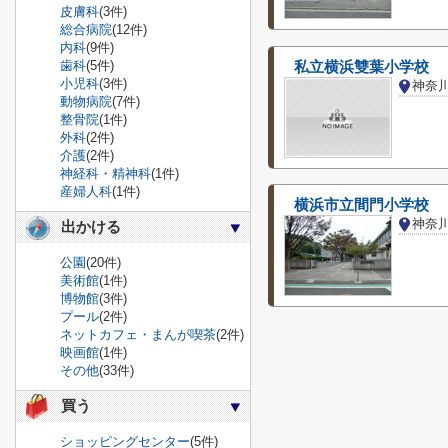
皮膚科
(3件)
総合病院
(12件)
内科
(9件)
歯科
(5件)
私立横浜雙葉小学校
小児科
(3件)
神奈
動物病院
(7件)
整骨院
(1件)
外科
(2件)
介護
(2件)
神経科・精神科
(1件)
産婦人科
(1件)
横浜市立間門小学校
神奈
出かける
公園
(20件)
美術館
(1件)
博物館
(3件)
プール
(2件)
ネットカフェ・まんが喫茶
(2件)
映画館
(1件)
その他
(33件)
買う
ショッピングセンター
(5件)