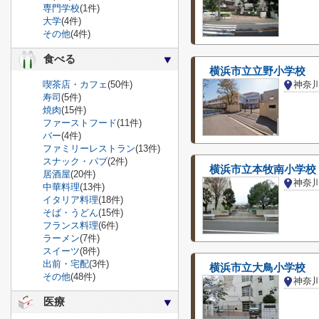
専門学校
(1件)
大学
(4件)
その他
(4件)
食べる
横浜市立立野小学校
喫茶店・カフェ
(50件)
神奈
寿司
(5件)
焼肉
(15件)
ファーストフード
(11件)
バー
(4件)
ファミリーレストラン
(13件)
スナック・パブ
(2件)
横浜市立本牧南小学校
居酒屋
(20件)
神奈
中華料理
(13件)
イタリア料理
(18件)
そば・うどん
(15件)
フランス料理
(6件)
ラーメン
(7件)
スイーツ
(8件)
出前・宅配
(3件)
横浜市立大鳥小学校
その他
(48件)
医療