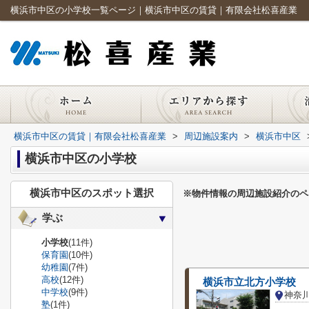
横浜市中区の小学校一覧ページ｜横浜市中区の賃貸｜有限会社松喜産業
横浜市中区の賃貸｜有限会社松喜産業
>
周辺施設案内
>
横浜市中区
横浜市中区の小学校
横浜市中区のスポット選択
※物件情報の周辺施設紹介のペ
学ぶ
小学校
(11件)
保育園
(10件)
幼稚園
(7件)
高校
(12件)
横浜市立北方小学校
中学校
(9件)
神奈
塾
(1件)