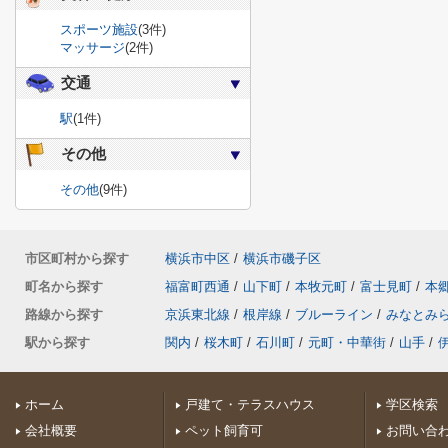
スポーツ施設
(3件)
マッサージ
(2件)
交通
駅
(1件)
その他
その他
(9件)
市区町村から探す
横浜市中区
/
横浜市磯子区
町名から探す
福富町西通
/
山下町
/
本牧元町
/
富士見町
/
本
路線から探す
京浜東北線
/
根岸線
/
ブルーライン
/
みなとみ
駅から探す
関内
/
桜木町
/
石川町
/
元町・中華街
/
山手
/
ホーム
戸建て・テラスハウス
学区検索
会社概要
ペット飼育可
お問い合