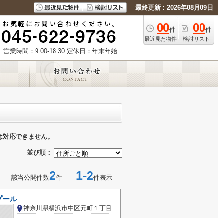
最終更新：2026年08月09日
00
00
件
件
最近見た物件
検討リスト
営業時間：9:00-18:30
定休日：年末年始
は対応できません。
並び順：
2
1-2
該当公開件数
件
件表示
プール
神奈川県横浜市中区元町１丁目