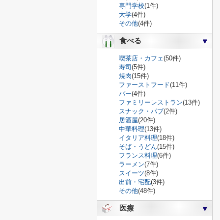
専門学校
(1件)
大学
(4件)
その他
(4件)
食べる
喫茶店・カフェ
(50件)
寿司
(5件)
焼肉
(15件)
ファーストフード
(11件)
バー
(4件)
ファミリーレストラン
(13件)
スナック・パブ
(2件)
居酒屋
(20件)
中華料理
(13件)
イタリア料理
(18件)
そば・うどん
(15件)
フランス料理
(6件)
ラーメン
(7件)
スイーツ
(8件)
出前・宅配
(3件)
その他
(48件)
医療