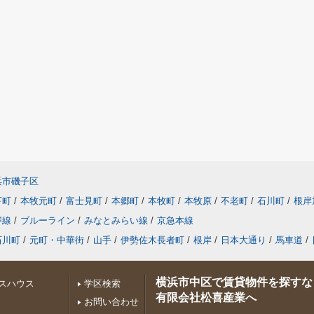
浜市磯子区
下町
/
本牧元町
/
富士見町
/
本郷町
/
本牧町
/
本牧原
/
不老町
/
石川町
/
根岸
岸線
/
ブルーライン
/
みなとみらい線
/
京急本線
石川町
/
元町・中華街
/
山手
/
伊勢佐木長者町
/
根岸
/
日本大通り
/
馬車道
/
横浜市中区で賃貸物件を探すな
スハウス
学区検索
有限会社松喜産業へ
お問い合わせ