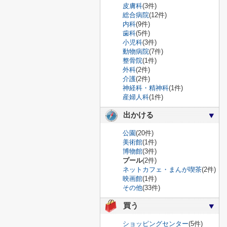
皮膚科
(3件)
総合病院
(12件)
内科
(9件)
歯科
(5件)
小児科
(3件)
動物病院
(7件)
整骨院
(1件)
外科
(2件)
介護
(2件)
神経科・精神科
(1件)
産婦人科
(1件)
出かける
公園
(20件)
美術館
(1件)
博物館
(3件)
プール
(2件)
ネットカフェ・まんが喫茶
(2件)
映画館
(1件)
その他
(33件)
買う
ショッピングセンター
(5件)