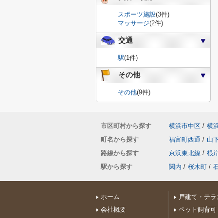
スポーツ施設
(3件)
マッサージ
(2件)
交通
駅
(1件)
その他
その他
(9件)
市区町村から探す
横浜市中区
/
横
町名から探す
福富町西通
/
山
路線から探す
京浜東北線
/
根
駅から探す
関内
/
桜木町
/
ホーム
戸建て・テラ
会社概要
ペット飼育可