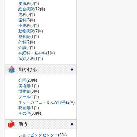
皮膚科
(3件)
総合病院
(12件)
内科
(9件)
歯科
(5件)
小児科
(3件)
動物病院
(7件)
整骨院
(1件)
外科
(2件)
介護
(2件)
神経科・精神科
(1件)
産婦人科
(1件)
出かける
公園
(20件)
美術館
(1件)
博物館
(3件)
プール
(2件)
ネットカフェ・まんが喫茶
(2件)
映画館
(1件)
その他
(33件)
買う
ショッピングセンター
(5件)