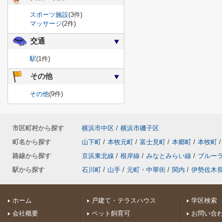
スポーツ施設
(3件)
マッサージ
(2件)
交通
駅
(1件)
その他
その他
(9件)
市区町村から探す
横浜市中区
/
横浜市磯子区
町名から探す
山下町
/
本牧元町
/
富士見町
/
本郷町
/
本牧町
/
路線から探す
京浜東北線
/
根岸線
/
みなとみらい線
/
ブルー
駅から探す
石川町
/
山手
/
元町・中華街
/
関内
/
伊勢佐木
ホーム
戸建て・テラスハウス
学区検索
会社概要
ペット飼育可
お問い合