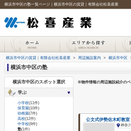
横浜市中区の塾一覧ページ｜横浜市中区の賃貸｜有限会社松喜産業
横浜市中区の賃貸｜有限会社松喜産業
>
周辺施設案内
>
横浜市中区
横浜市中区の塾
横浜市中区のスポット選択
※物件情報の周辺施設紹介のペ
学ぶ
小学校
(11件)
保育園
(10件)
幼稚園
(7件)
高校
(12件)
公文式伊勢佐木町教室
中学校
(9件)
神奈
塾
(1件)